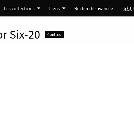
Les collections
Liens
Recherche avancée
🇬🇧 
r Six-20
Contenu