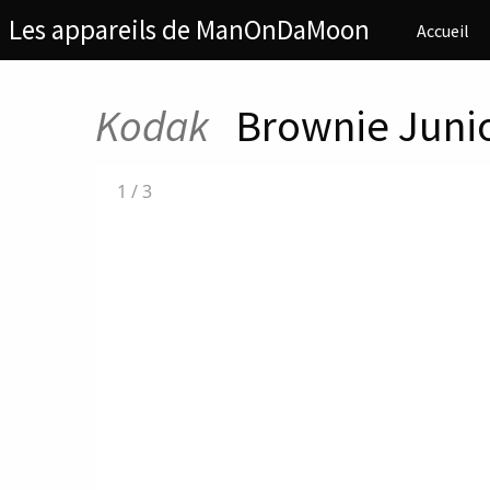
Les appareils de ManOnDaMoon
Accueil
Kodak
Brownie Junio
1
/
3