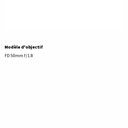
Modèle d'objectif
FD 50mm f/1.8
Description
Canon Lens FD 50mm 1:1.8 - Lense Made In Japan
Marque
Canon
Monture d'objectif