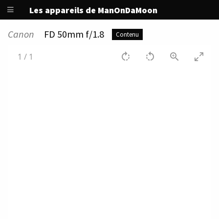
Les appareils de ManOnDaMoon
Canon
FD 50mm f/1.8
Contenu
1
/
1