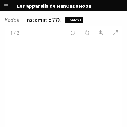
Les appareils de ManOnDaMoon
Kodak
Instamatic 77X
Contenu
1
/
2