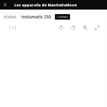
Les appareils de ManOnDaMoon
Kodak
Instamatic 250
Contenu
1
/
2