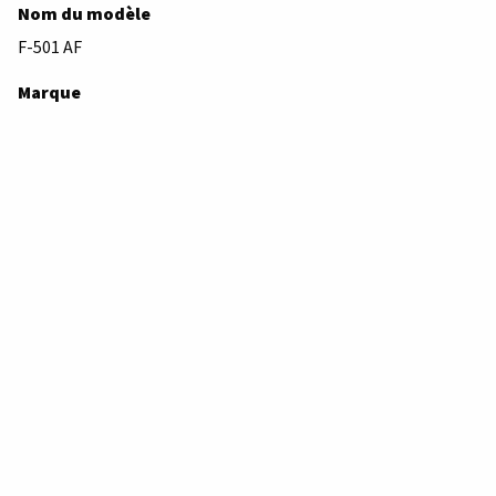
Nom du modèle
F-501 AF
Marque
Nikon
Type d'appareil
Reflex SLR
Année de fabrication de cet appareil
1986 – 1989
Description
Reflex SLR autofocus disposant des modes Programme,
Priorité Ouverture, Priorité Vitesse, et Manuel.
Il dispose d'une molette de correction d'exposition, et peut