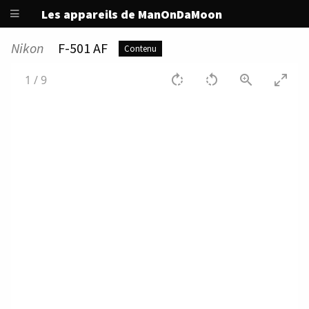
Les appareils de ManOnDaMoon
Nikon
F-501 AF
Contenu
1
/
9