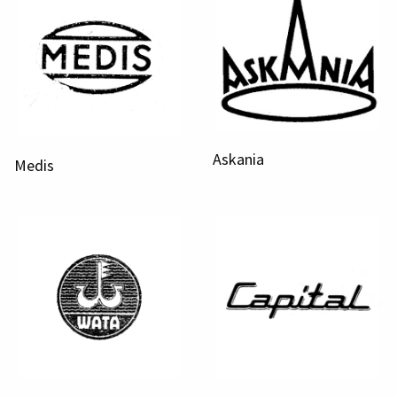
Askania
Medis