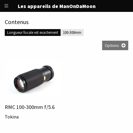
Les appareils de ManOnDaMoon
Contenus
Longueur focale est exactement
100-300mm
Options
RMC 100-300mm f/5.6
Tokina